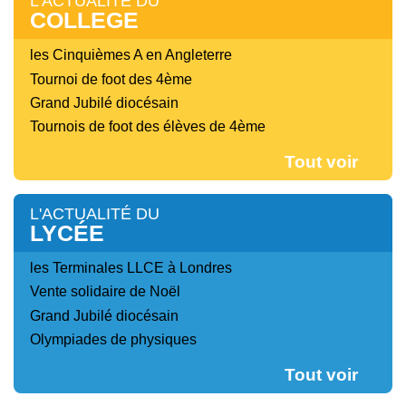
L'ACTUALITÉ DU
COLLEGE
les Cinquièmes A en Angleterre
Tournoi de foot des 4ème
Grand Jubilé diocésain
Tournois de foot des élèves de 4ème
Tout voir
L'ACTUALITÉ DU
LYCÉE
les Terminales LLCE à Londres
Vente solidaire de Noël
Grand Jubilé diocésain
Olympiades de physiques
Tout voir