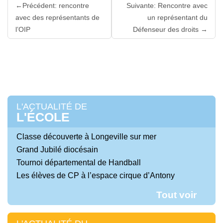
Lire
Précédent: rencontre
Suivante: Rencontre avec
la
avec des représentants de
un représentant du
suite
l’OIP
Défenseur des droits
L'ACTUALITÉ DE
L'ÉCOLE
Classe découverte à Longeville sur mer
Grand Jubilé diocésain
Tournoi départemental de Handball
Les élèves de CP à l’espace cirque d’Antony
Tout voir