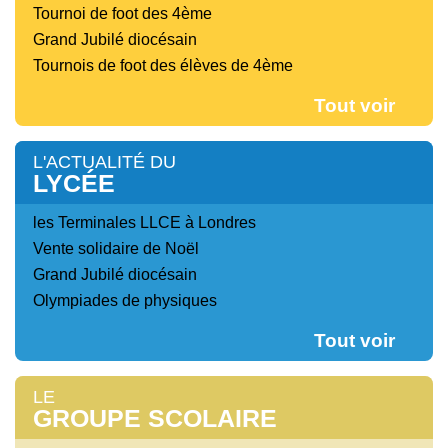
Tournoi de foot des 4ème
Grand Jubilé diocésain
Tournois de foot des élèves de 4ème
Tout voir
L'ACTUALITÉ DU
LYCÉE
les Terminales LLCE à Londres
Vente solidaire de Noël
Grand Jubilé diocésain
Olympiades de physiques
Tout voir
LE
GROUPE SCOLAIRE