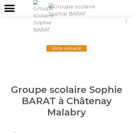
V
i
s
i
t
e
v
i
r
t
u
e
l
l
e
Groupe scolaire Sophie
BARAT à Châtenay
Malabry