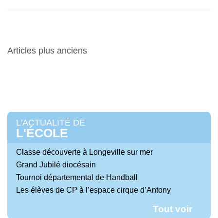
Navigation
Articles plus anciens
des
articles
L'ACTUALITÉ DE
L'ÉCOLE
Classe découverte à Longeville sur mer
Grand Jubilé diocésain
Tournoi départemental de Handball
Les élèves de CP à l’espace cirque d’Antony
Tout voir