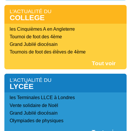
L'ACTUALITÉ DU
COLLEGE
les Cinquièmes A en Angleterre
Tournoi de foot des 4ème
Grand Jubilé diocésain
Tournois de foot des élèves de 4ème
Tout voir
L'ACTUALITÉ DU
LYCÉE
les Terminales LLCE à Londres
Vente solidaire de Noël
Grand Jubilé diocésain
Olympiades de physiques