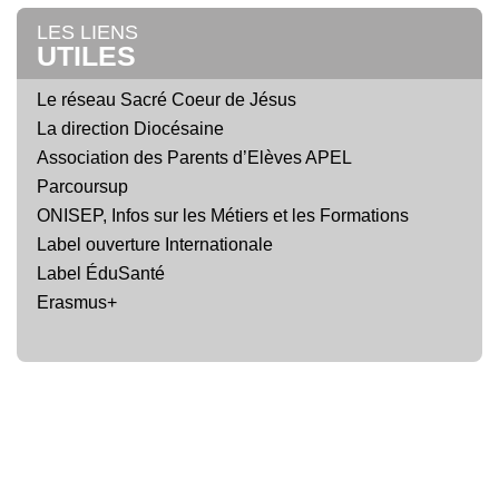
LES LIENS
UTILES
Le réseau Sacré Coeur de Jésus
La direction Diocésaine
Association des Parents d’Elèves APEL
Parcoursup
ONISEP, Infos sur les Métiers et les Formations
Label ouverture Internationale
Label ÉduSanté
Erasmus+