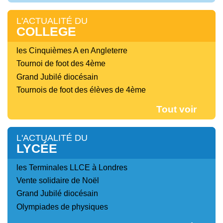
L'ACTUALITÉ DU
COLLEGE
les Cinquièmes A en Angleterre
Tournoi de foot des 4ème
Grand Jubilé diocésain
Tournois de foot des élèves de 4ème
Tout voir
L'ACTUALITÉ DU
LYCÉE
les Terminales LLCE à Londres
Vente solidaire de Noël
Grand Jubilé diocésain
Olympiades de physiques