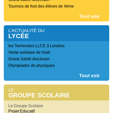
Tournois de foot des élèves de 4ème
Tout voir
L'ACTUALITÉ DU
LYCÉE
les Terminales LLCE à Londres
Vente solidaire de Noël
Grand Jubilé diocésain
Olympiades de physiques
Tout voir
LE
GROUPE SCOLAIRE
Le Groupe Scolaire
Projet Educatif