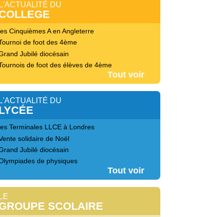
L'ACTUALITÉ DU
COLLEGE
les Cinquièmes A en Angleterre
Tournoi de foot des 4ème
Grand Jubilé diocésain
Tournois de foot des élèves de 4ème
Tout voir
L'ACTUALITÉ DU
LYCÉE
les Terminales LLCE à Londres
Vente solidaire de Noël
Grand Jubilé diocésain
Olympiades de physiques
Tout voir
LE
GROUPE SCOLAIRE