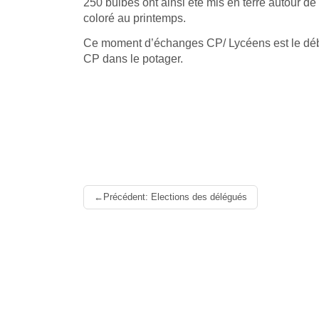
250 bulbes ont ainsi été mis en terre autour de
coloré au printemps.
Ce moment d’échanges CP/ Lycéens est le débu
CP dans le potager.
Lire
Précédent: Elections des délégués
la
suite