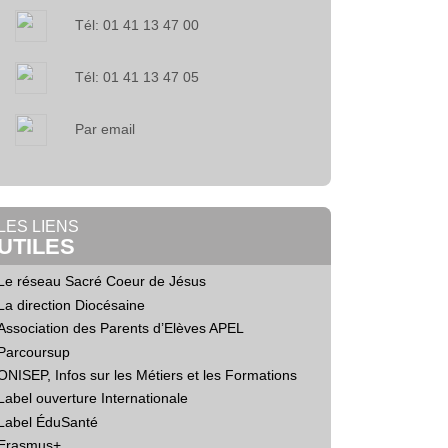
Tél: 01 41 13 47 00
Tél: 01 41 13 47 05
Par email
LES LIENS
UTILES
Le réseau Sacré Coeur de Jésus
La direction Diocésaine
Association des Parents d’Elèves APEL
Parcoursup
ONISEP, Infos sur les Métiers et les Formations
Label ouverture Internationale
Label ÉduSanté
Erasmus+