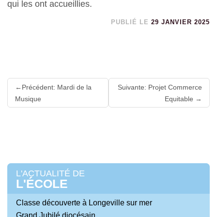
qui les ont accueillies.
PUBLIÉ LE
29 JANVIER 2025
Lire
Précédent: Mardi de la
Suivante: Projet Commerce
la
Musique
Equitable
suite
L'ACTUALITÉ DE
L'ÉCOLE
Classe découverte à Longeville sur mer
Grand Jubilé diocésain