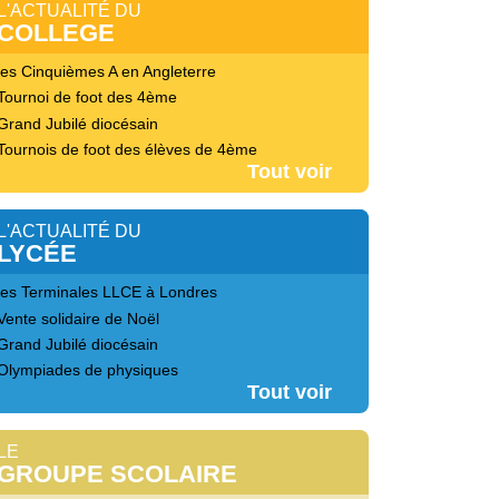
L'ACTUALITÉ DU
COLLEGE
les Cinquièmes A en Angleterre
Tournoi de foot des 4ème
Grand Jubilé diocésain
Tournois de foot des élèves de 4ème
Tout voir
L'ACTUALITÉ DU
LYCÉE
les Terminales LLCE à Londres
Vente solidaire de Noël
Grand Jubilé diocésain
Olympiades de physiques
Tout voir
LE
GROUPE SCOLAIRE