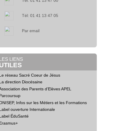
Tél: 01 41 13 47 00
Tél: 01 41 13 47 05
Par email
LES LIENS
UTILES
Le réseau Sacré Coeur de Jésus
La direction Diocésaine
Association des Parents d’Elèves APEL
Parcoursup
ONISEP, Infos sur les Métiers et les Formations
Label ouverture Internationale
Label ÉduSanté
Erasmus+