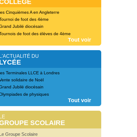
COLLEGE
les Cinquièmes A en Angleterre
Tournoi de foot des 4ème
Grand Jubilé diocésain
Tournois de foot des élèves de 4ème
Tout voir
L'ACTUALITÉ DU
LYCÉE
les Terminales LLCE à Londres
Vente solidaire de Noël
Grand Jubilé diocésain
Olympiades de physiques
Tout voir
LE
GROUPE SCOLAIRE
Le Groupe Scolaire