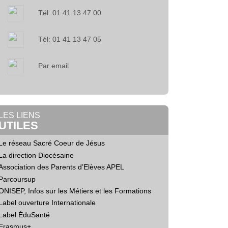
Tél: 01 41 13 47 00
Tél: 01 41 13 47 05
Par email
LES LIENS
UTILES
Le réseau Sacré Coeur de Jésus
La direction Diocésaine
Association des Parents d’Elèves APEL
Parcoursup
ONISEP, Infos sur les Métiers et les Formations
Label ouverture Internationale
Label ÉduSanté
Erasmus+