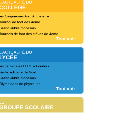
L'ACTUALITÉ DU
COLLEGE
les Cinquièmes A en Angleterre
Tournoi de foot des 4ème
Grand Jubilé diocésain
Tournois de foot des élèves de 4ème
Tout voir
L'ACTUALITÉ DU
LYCÉE
les Terminales LLCE à Londres
Vente solidaire de Noël
Grand Jubilé diocésain
Olympiades de physiques
Tout voir
LE
GROUPE SCOLAIRE