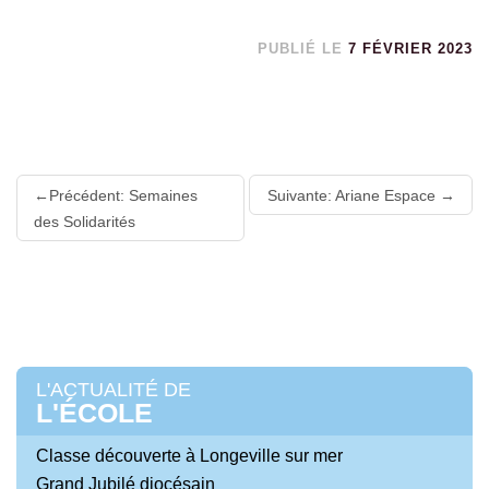
PUBLIÉ LE
7 FÉVRIER 2023
Lire
Précédent: Semaines
Suivante: Ariane Espace
la
des Solidarités
suite
L'ACTUALITÉ DE
L'ÉCOLE
Classe découverte à Longeville sur mer
Grand Jubilé diocésain