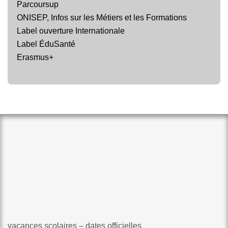
Parcoursup
ONISEP, Infos sur les Métiers et les Formations
Label ouverture Internationale
Label ÉduSanté
Erasmus+
vacances scolaires – dates officielles