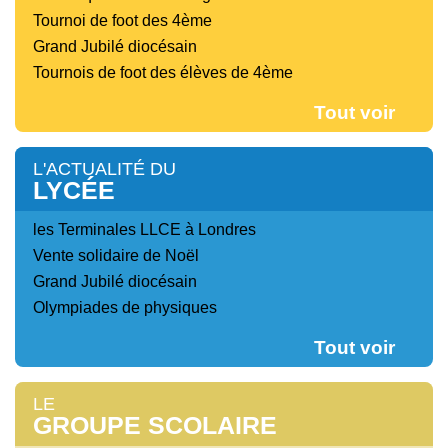
Tournoi de foot des 4ème
Grand Jubilé diocésain
Tournois de foot des élèves de 4ème
Tout voir
L'ACTUALITÉ DU
LYCÉE
les Terminales LLCE à Londres
Vente solidaire de Noël
Grand Jubilé diocésain
Olympiades de physiques
Tout voir
LE
GROUPE SCOLAIRE