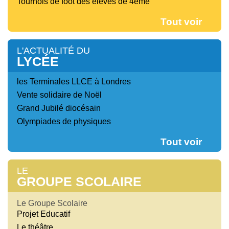
Tournois de foot des élèves de 4ème
Tout voir
L'ACTUALITÉ DU
LYCÉE
les Terminales LLCE à Londres
Vente solidaire de Noël
Grand Jubilé diocésain
Olympiades de physiques
Tout voir
LE
GROUPE SCOLAIRE
Le Groupe Scolaire
Projet Educatif
Le théâtre